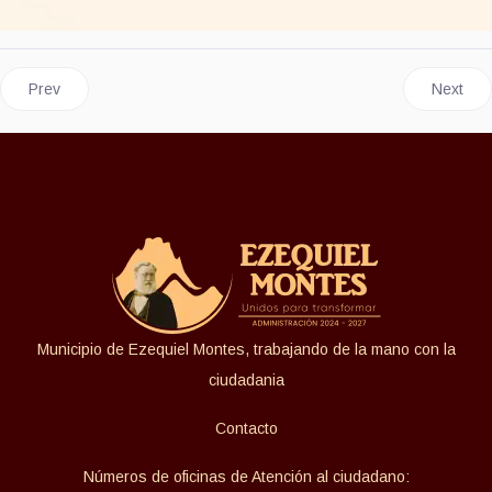
Previous article: SECRETARÍA DE GOBIERNO
Next ar
Prev
Next
Municipio de Ezequiel Montes, trabajando de la mano con la
ciudadania
Contacto
Números de oficinas de Atención al ciudadano: