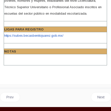
jóvenes, hombres y mujeres, estudiantes del nivel Licenciatura,
Técnico Superior Universitario o Profesional Asociado inscritos en
escuelas del sector público en modalidad escolarizada.
LIGAS PARA REGISTRO
https://subes.becasbenitojuarez.gob.mx/
NOTAS
Previous article: PENSIÓN PARA EL BIENESTAR DE LAS PERS
Next ar
Prev
Next