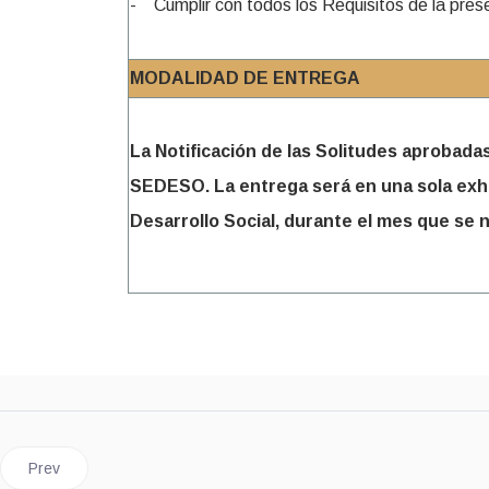
- Cumplir con todos los Requisitos de la pres
MODALIDAD DE ENTREGA
La Notificación de las Solitudes aprobadas
SEDESO. La entrega será en una sola exhibi
Desarrollo Social, durante el mes que se n
Previous article: Mujer Trabajadora 2025
Prev