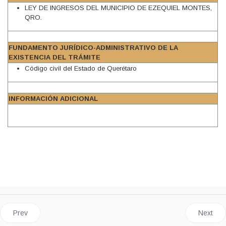
LEY DE INGRESOS DEL MUNICIPIO DE EZEQUIEL MONTES,
QRO.
FUNDAMENTO JURÍDICO-ADMINISTRATIVO DE LA
EXISTENCIA DEL TRÁMITE
Código civil del Estado de Querétaro
INFORMACIÓN ADICIONAL
Previous article: RECONOCIMIENTO DE PATERNIDAD
Next ar
Prev
Next