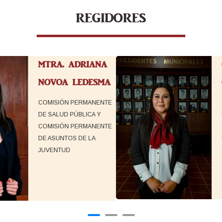
REGIDORES
IANA
C. PRISCILA
DESMA
OCAMPO OROZCO
MANENTE
COMISIÓN PERMANENTE
ICA Y
DE IGUALDAD DE
MANENTE
GÉNERO Y DERECHOS
 LA
HUMANOS