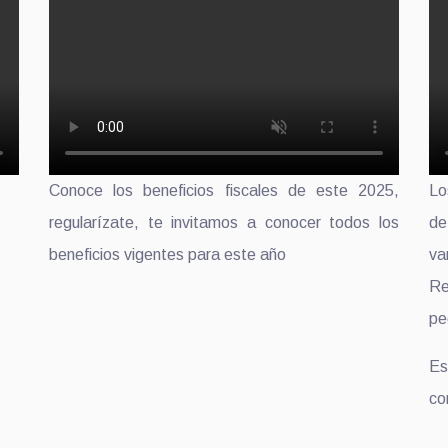
s
Conoce los beneficios fiscales de este 2025,
Lo
regularízate, te invitamos a conocer todos los
de
beneficios vigentes para este año
va
Re
pe
Es
co