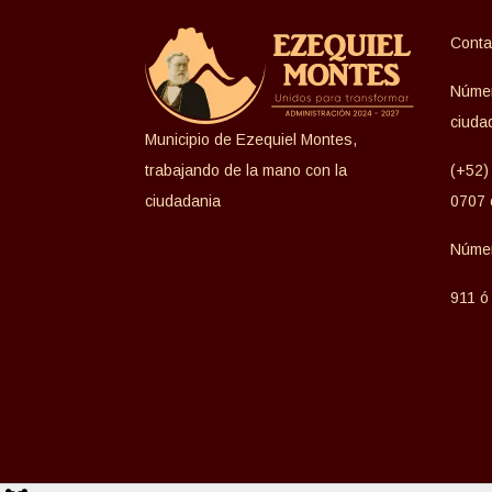
Conta
Númer
ciuda
Municipio de Ezequiel Montes,
trabajando de la mano con la
(+52)
ciudadania
0707 
Númer
911 ó