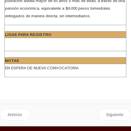
población adulta mayor de 65 años o más de edad, a través de una
pensión económica, equivalente a $6,000 pesos bimestrales
entregados de manera directa, sin intermediarios.
LIGAS PARA REGISTRO
NOTAS
EN ESPERA DE NUEVA CONVOCATORIA
Artículo anterior: SEMBRANDO VIDA
Artículo sig
Anterior
Siguiente