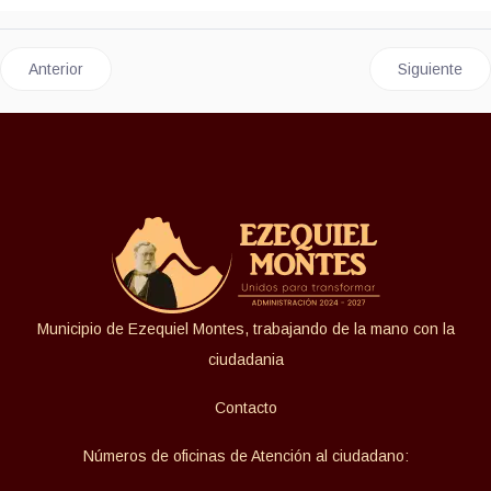
Artículo anterior: SOLICITUD DE REGISTRO DE TERCER ACRE
Artículo si
Anterior
Siguiente
Municipio de Ezequiel Montes, trabajando de la mano con la
ciudadania
Contacto
Números de oficinas de Atención al ciudadano: