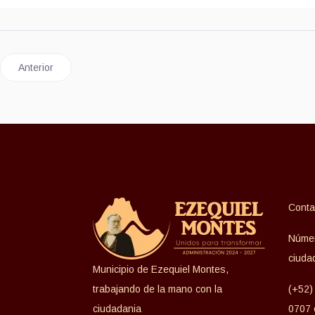
Artículo anterior: REGISTRO DE DEFUNCIÓN
Anterior
Conta
Númer
ciuda
Municipio de Ezequiel Montes,
trabajando de la mano con la
(+52)
ciudadania
0707 