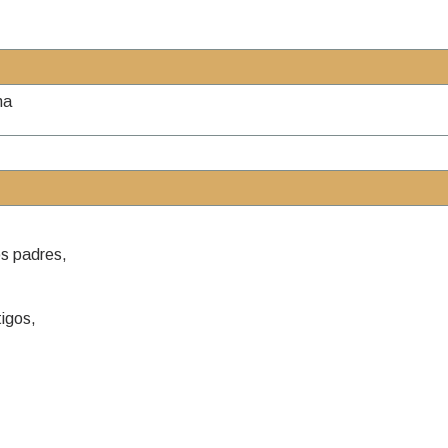
na
os padres,
tigos,